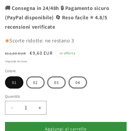
🚚 Consegna in 24/48h 🔒 Pagamento sicuro
(PayPal disponibile) 🔄 Reso facile ⭐ 4.8/5
recensioni verificate
Scorte ridotte: ne restano 3
Prezzo
Prezzo
€9,60 EUR
€12,00 EUR
In offerta
di
scontato
Imposte incluse.
listino
Colore
01
02
03
04
Quantità
Diminuisci
Aumenta
quantità
quantità
per
per
Deborah
Deborah
Aggiungi al carrello