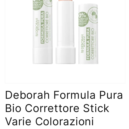
Apri
contenuti
Deborah Formula Pura
multimediali
1
in
Bio Correttore Stick
finestra
modale
Varie Colorazioni