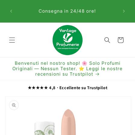
Vai
Sem
direttamente
Consegna in 24/48 ore!
ai contenuti
Carrello
Benvenuti nel nostro shop! 🌸 Solo Profumi
Originali — Nessun Tester. ⭐ Leggi le nostre
recensioni su Trustpilot
★★★★★ 4,8 · Eccellente su Trustpilot
Passa alle
informazioni
sul prodotto