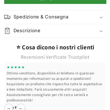
Formula
Formula
Pura
Pura
Bio
Bio
Spedizione & Consegna
Correttore
Correttore
Stick
Stick
Varie
Varie
Descrizione
Colorazioni
Colorazioni
⭐ Cosa dicono i nostri clienti
Recensioni Verificate Trustpilot
★★★★★
Ottimo venditore, disponibile al telefono in qualsiasi
momento per informazioni su acquisti e spedizioni!
Acquistato un profumo che rispecchia tutte le aspettative
e ben imballato. Farò sicuramente altri acquisti!
Assolutamente consigliato per chi cerca serietà e
professionalità!
Ciro F.
→
←