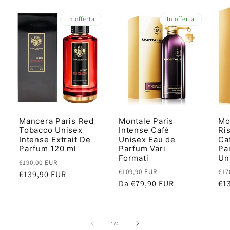
In offerta
In offerta
Mancera Paris Red
Montale Paris
Mo
Tobacco Unisex
Intense Cafè
Ri
Intense Extrait De
Unisex Eau de
Ca
Parfum 120 ml
Parfum Vari
Pa
Formati
Un
Prezzo
Prezzo
€190,00 EUR
Prezzo
Prezzo
Pr
€109,90 EUR
€17
di
€139,90 EUR
scontato
di
Da €79,90 EUR
scontato
di
€1
listino
listino
lis
su
1
/
4