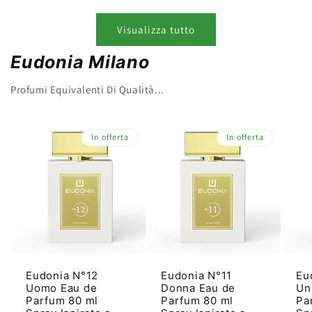
Visualizza tutto
Eudonia Milano
Profumi Equivalenti Di Qualità...
In offerta
In offerta
Eudonia N°12
Eudonia N°11
Eu
Uomo Eau de
Donna Eau de
Un
Parfum 80 ml
Parfum 80 ml
Pa