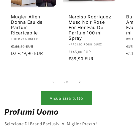
Mugler Alien
Narciso Rodriguez
Bu
Donna Eau de
Musc Noir Rose
Am
Parfum
For Her Eau De
Ea
Ricaricabile
Parfum 100 ml
ml
Spray
Produttore:
THIERRY MUGLER
Pro
BVL
Produttore:
NARCISO RODRIGUEZ
Prezzo
Prezzo
Pr
€166,50 EUR
€17
Prezzo
Prezzo
€145,00 EUR
di
Da €79,90 EUR
scontato
di
€1
di
€89,90 EUR
scontato
listino
lis
listino
su
1
/
4
Visualizza tutto
Profumi Uomo
Selezione Di Brand Esclusivi Al Miglior Prezzo !