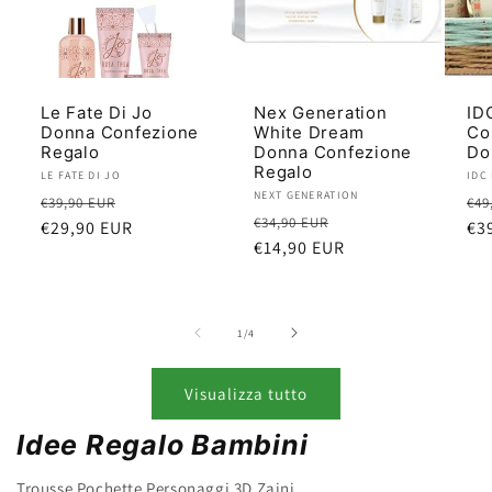
Le Fate Di Jo
Nex Generation
IDC
Donna Confezione
White Dream
Co
Regalo
Donna Confezione
Do
Regalo
Produttore:
LE FATE DI JO
Pro
IDC
Produttore:
NEXT GENERATION
Prezzo
Prezzo
Pr
€39,90 EUR
€49
Prezzo
Prezzo
€34,90 EUR
di
€29,90 EUR
scontato
di
€3
di
€14,90 EUR
scontato
listino
lis
listino
su
1
/
4
Visualizza tutto
Idee Regalo Bambini
Trousse Pochette Personaggi 3D Zaini