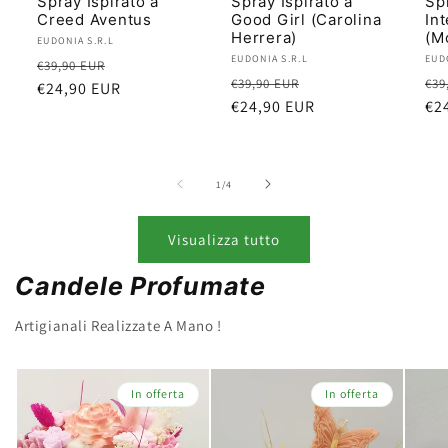
Spray Ispirato a
Spray Ispirato a
Spr
Creed Aventus
Good Girl (Carolina
In
Herrera)
(M
Produttore:
EUDONIA S.R.L
Produttore:
EUDONIA S.R.L
Pro
EUD
Prezzo
Prezzo
€39,90 EUR
Prezzo
Prezzo
Pr
€39,90 EUR
€39
di
€24,90 EUR
scontato
di
€24,90 EUR
scontato
di
€2
listino
listino
lis
su
1
/
4
Visualizza tutto
Candele Profumate
Artigianali Realizzate A Mano !
In offerta
In offerta