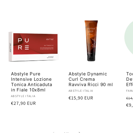
Abstyle Pure
Abstyle Dynamic
To
Intensive Lozione
Curl Crema
De
Tonica Anticaduta
Ravviva Ricci 90 ml
Eff
in Fiale 10x8ml
Produttore:
ABSTYLE ITALIA
Pro
FAM
Produttore:
ABSTYLE ITALIA
Prezzo
€15,90 EUR
Pr
€14
Prezzo
€27,90 EUR
di
di
€9
di
listino
lis
listino