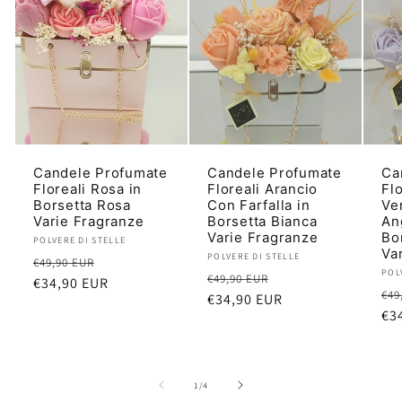
Candele Profumate
Candele Profumate
Ca
Floreali Rosa in
Floreali Arancio
Flo
Borsetta Rosa
Con Farfalla in
Ve
Varie Fragranze
Borsetta Bianca
An
Varie Fragranze
Bo
Produttore:
POLVERE DI STELLE
Va
Produttore:
POLVERE DI STELLE
Prezzo
Prezzo
€49,90 EUR
Pro
POL
Prezzo
Prezzo
€49,90 EUR
di
€34,90 EUR
scontato
Pr
€49
di
€34,90 EUR
scontato
listino
di
€3
listino
lis
su
1
/
4