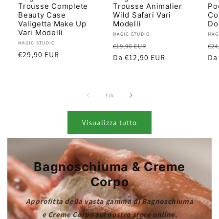
Trousse Complete
Trousse Animalier
Po
Beauty Case
Wild Safari Vari
Co
Valigetta Make Up
Modelli
Do
Vari Modelli
Produttore:
MAGIC STUDIO
Pro
MAG
Produttore:
MAGIC STUDIO
Prezzo
Prezzo
Pr
€19,90 EUR
€24
Prezzo
€29,90 EUR
di
Da €12,90 EUR
scontato
di
Da
scontato
listino
lis
su
1
/
4
Visualizza tutto
Bagnoschiuma & Creme
Corpo
Approfitta della vasta gamma di Bagnoschiuma
e Creme Corpo sul nostro store online.