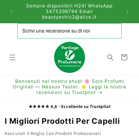
Vai
Sempre disponibili H24! WhatsApp
direttamente
Lucera
3475396794 Email
ai contenuti
beautyechic2@alice.it
Carrello
Benvenuti nel nostro shop! 🌸 Solo Profumi
Originali — Nessun Tester. ⭐ Leggi le nostre
recensioni su Trustpilot
★★★★★ 4,8 · Eccellente su Trustpilot
I Migliori Prodotti Per Capelli
Assicurati il Meglio Con Prodotti Professionali