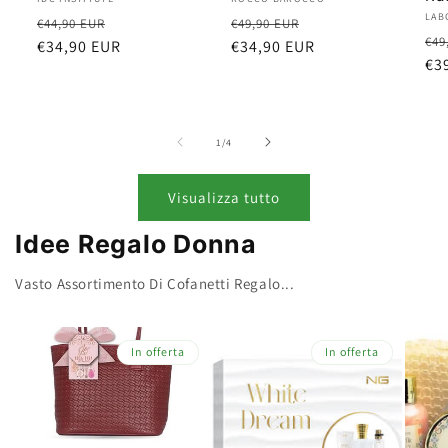
Produttore:
Produttore:
Pro
LAB
Prezzo
Prezzo
Prezzo
Prezzo
€44,90 EUR
€49,90 EUR
Pr
€49
di
€34,90 EUR
scontato
di
€34,90 EUR
scontato
di
€3
listino
listino
lis
su
1
/
4
Visualizza tutto
Idee Regalo Donna
Vasto Assortimento Di Cofanetti Regalo...
In offerta
In offerta