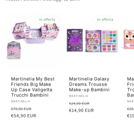
In offerta
In offerta
Martinelia My Best
Martinelia Galaxy
Ma
Friends Big Make
Dreams Trousse
Fr
Up Case Valigetta
Make-up Bambini
Tr
Trucchi Bambini
Ba
Produttore:
MARTINELIA
Produttore:
MARTINELIA
Pro
MAR
Prezzo
Prezzo
€24,90 EUR
Prezzo
Prezzo
Pr
€79,90 EUR
€29
di
€14,90 EUR
scontato
di
€54,90 EUR
scontato
di
€1
listino
listino
lis