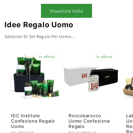
Visualizza tutto
Idee Regalo Uomo
Selezioni Di Set Regalo Per Uomo...
In offerta
In offerta
IDC Institute
Roccobarocco
La
Confezione Regalo
Uomo Confezione
Uo
Uomo
Regalo
Re
Ra
IDC INSTITUTE
ROCCO BAROCCO