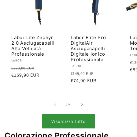
Labor Lite Zephyr
Labor Elite Pro
La
2.0 Asciugacapelli
DigitalAir
Mo
Alta Velocità
Asciugacapelli
Te
Professionale
Digitale Ionico
Pro
LAB
Professionale
Produttore:
LABOR
Pr
€13
Produttore:
LABOR
Prezzo
Prezzo
€220,00 EUR
di
€8
Prezzo
Prezzo
€149,90 EUR
di
€159,90 EUR
scontato
lis
di
€74,90 EUR
scontato
listino
listino
su
1
/
4
Visualizza tutto
Colorazione Professionale