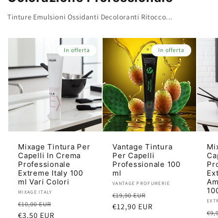
Tinture Emulsioni Ossidanti Decoloranti Ritocco...
In offerta
In offerta
Mixage Tintura Per
Vantage Tintura
Mi
Capelli In Crema
Per Capelli
Ca
Professionale
Professionale 100
Pr
Extreme Italy 100
ml
Ex
ml Vari Colori
Am
Produttore:
VANTAGE PROFUMERIE
100
Produttore:
MIXAGE ITALY
Prezzo
Prezzo
€19,90 EUR
Pro
EXT
Prezzo
Prezzo
€10,00 EUR
di
€12,90 EUR
scontato
Pr
€9,
di
€3,50 EUR
scontato