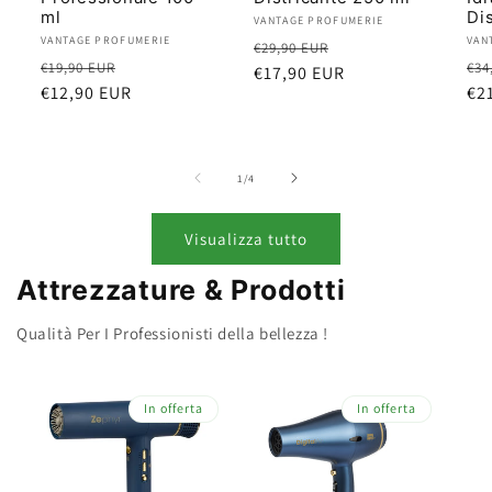
ml
Di
Produttore:
VANTAGE PROFUMERIE
Produttore:
VANTAGE PROFUMERIE
Pro
VAN
Prezzo
Prezzo
€29,90 EUR
Prezzo
Prezzo
Pr
€19,90 EUR
€34
di
€17,90 EUR
scontato
di
€12,90 EUR
scontato
di
€2
listino
listino
lis
su
1
/
4
Visualizza tutto
Attrezzature & Prodotti
Qualità Per I Professionisti della bellezza !
In offerta
In offerta