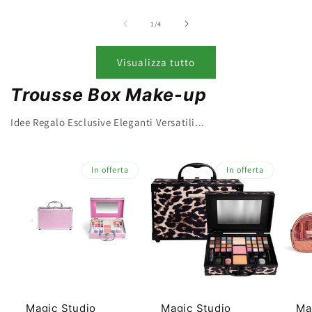
su
1
/
4
Visualizza tutto
Trousse Box Make-up
Idee Regalo Esclusive Eleganti Versatili...
In offerta
In offerta
Magic Studio
Magic Studio
Ma