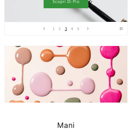
Scopri Di Più
3
1
2
4
5
Mani