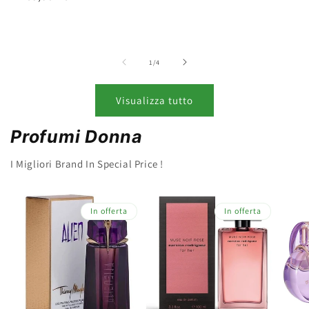
listino
di
listino
lis
su
1
/
4
Visualizza tutto
Profumi Donna
I Migliori Brand In Special Price !
In offerta
In offerta