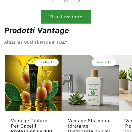
su
1
/
4
Visualizza tutto
Prodotti Vantage
Altissima Qualità Made in ITALY
In offerta
In offerta
Vantage Tintura
Vantage Shampoo
Va
Per Capelli
Idratante
Pe
Professionale 100
Districante 250 ml
Id