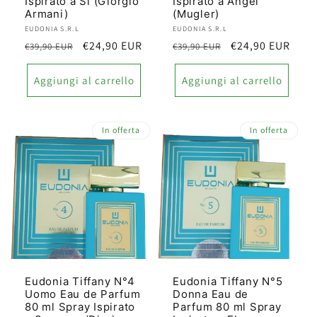
Ispirato a Si (Giorgio
Ispirato a Angel
Armani)
(Mugler)
Produttore:
EUDONIA S.R.L
Produttore:
EUDONIA S.R.L
Prezzo
Prezzo
€24,90 EUR
Prezzo
Prezzo
€24,90 EUR
€39,90 EUR
€39,90 EUR
di
scontato
di
scontato
listino
listino
Aggiungi al carrello
Aggiungi al carrello
In offerta
In offerta
Eudonia Tiffany N°4
Eudonia Tiffany N°5
Uomo Eau de Parfum
Donna Eau de
80 ml Spray Ispirato
Parfum 80 ml Spray