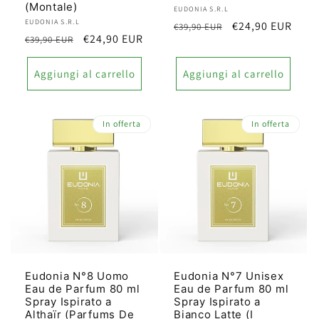
(Montale)
Produttore:
EUDONIA S.R.L
Produttore:
EUDONIA S.R.L
Prezzo
Prezzo
€24,90 EUR
€39,90 EUR
Prezzo
Prezzo
€24,90 EUR
€39,90 EUR
di
scontato
di
scontato
listino
listino
Aggiungi al carrello
Aggiungi al carrello
In offerta
In offerta
Eudonia N°8 Uomo
Eudonia N°7 Unisex
Eau de Parfum 80 ml
Eau de Parfum 80 ml
Spray Ispirato a
Spray Ispirato a
Althaïr (Parfums De
Bianco Latte (I