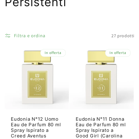
l
Persistenti
l
e
Filtra e ordina
27 prodotti
z
In offerta
In offerta
i
o
n
e
:
Eudonia N°12 Uomo
Eudonia N°11 Donna
Eau de Parfum 80 ml
Eau de Parfum 80 ml
Spray Ispirato a
Spray Ispirato a
Creed Aventus
Good Girl (Carolina