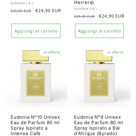
Herrera)
Produttore:
EUDONIA S.R.L
Produttore:
EUDONIA S.R.L
Prezzo
Prezzo
€24,90 EUR
€39,90 EUR
Prezzo
Prezzo
€24,90 EUR
€39,90 EUR
di
scontato
di
scontato
listino
listino
Aggiungi al carrello
Aggiungi al carrello
In offerta
In offerta
Eudonia N°10 Unisex
Eudonia N°9 Unisex
Eau de Parfum 80 ml
Eau de Parfum 80 ml
Spray Ispirato a
Spray Ispirato a Bal
Intense Cafè
d'Afrique (Byredo)