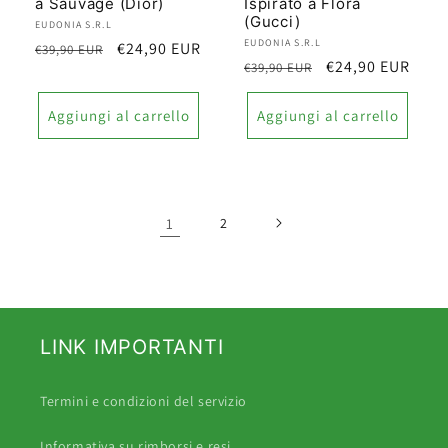
a Sauvage (Dior)
Ispirato a Flora
(Gucci)
Produttore:
EUDONIA S.R.L
Produttore:
EUDONIA S.R.L
Prezzo
Prezzo
€24,90 EUR
€39,90 EUR
Prezzo
Prezzo
€24,90 EUR
€39,90 EUR
di
scontato
di
scontato
listino
listino
Aggiungi al carrello
Aggiungi al carrello
1
2
LINK IMPORTANTI
Termini e condizioni del servizio
Informativa su rimborsi e resi