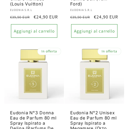
(Louis Vuitton)
Ford)
Produttore:
EUDONIA S.R.L
Produttore:
EUDONIA S.R.L
Prezzo
Prezzo
€24,90 EUR
Prezzo
Prezzo
€24,90 EUR
€39,90 EUR
€39,90 EUR
di
scontato
di
scontato
listino
listino
Aggiungi al carrello
Aggiungi al carrello
In offerta
In offerta
Eudonia N°3 Donna
Eudonia N°2 Unisex
Eau de Parfum 80 ml
Eau de Parfum 80 ml
Spray Ispirato a
Spray Ispirato a
Delina (Parfums De
Megamare (Orto