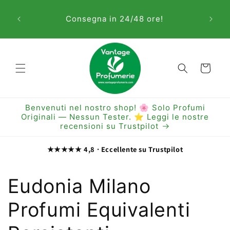
Vai
Sem
direttamente
Consegna in 24/48 ore!
ai contenuti
Carrello
Benvenuti nel nostro shop! 🌸 Solo Profumi
Originali — Nessun Tester. ⭐ Leggi le nostre
recensioni su Trustpilot
★★★★★ 4,8 · Eccellente su Trustpilot
C
Eudonia Milano
o
Profumi Equivalenti