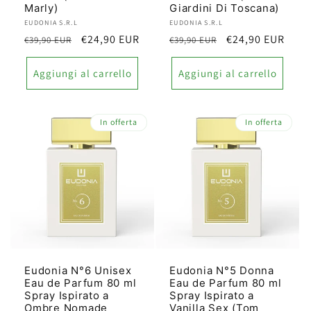
Marly)
Giardini Di Toscana)
Produttore:
EUDONIA S.R.L
Produttore:
EUDONIA S.R.L
Prezzo
Prezzo
€24,90 EUR
Prezzo
Prezzo
€24,90 EUR
€39,90 EUR
€39,90 EUR
di
scontato
di
scontato
listino
listino
Aggiungi al carrello
Aggiungi al carrello
In offerta
In offerta
Eudonia N°6 Unisex
Eudonia N°5 Donna
Eau de Parfum 80 ml
Eau de Parfum 80 ml
Spray Ispirato a
Spray Ispirato a
Ombre Nomade
Vanilla Sex (Tom