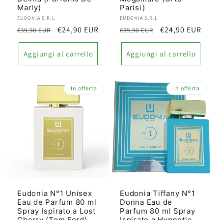
Marly)
Parisi)
Produttore:
EUDONIA S.R.L
Produttore:
EUDONIA S.R.L
Prezzo
Prezzo
€24,90 EUR
Prezzo
Prezzo
€24,90 EUR
€39,90 EUR
€39,90 EUR
di
scontato
di
scontato
listino
listino
Aggiungi al carrello
Aggiungi al carrello
In offerta
In offerta
Eudonia N°1 Unisex
Eudonia Tiffany N°1
Eau de Parfum 80 ml
Donna Eau de
Spray Ispirato a Lost
Parfum 80 ml Spray
Cherry (Tom Ford)
Ispirato a Hypnotic