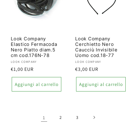
Look Company
Look Company
Elastico Fermacoda
Cerchietto Nero
Nero Piatto diam.5
Caucciù Invisibile
cm cod.176N-78
Uomo cod.18-77
Produttore:
LOOK COMPANY
Produttore:
LOOK COMPANY
Prezzo
€1,00 EUR
Prezzo
€3,00 EUR
di
di
listino
listino
Aggiungi al carrello
Aggiungi al carrello
1
2
3