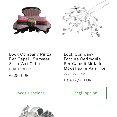
Look Company Pinza
Look Company
Per Capelli Summer
Forcina Cerimonia
3 cm Vari Colori
Per Capelli Metallo
Modellabile Vari Tipi
Produttore:
LOOK COMPANY
Produttore:
LOOK COMPANY
Prezzo
€8,90 EUR
Prezzo
Da €12,50 EUR
di
di
listino
listino
Scegli opzioni
Scegli opzioni