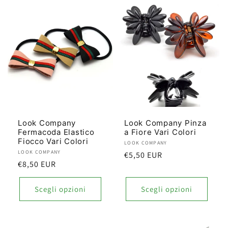
Look Company
Look Company Pinza
Fermacoda Elastico
a Fiore Vari Colori
Fiocco Vari Colori
Produttore:
LOOK COMPANY
Produttore:
LOOK COMPANY
Prezzo
€5,50 EUR
Prezzo
€8,50 EUR
di
di
listino
listino
Scegli opzioni
Scegli opzioni