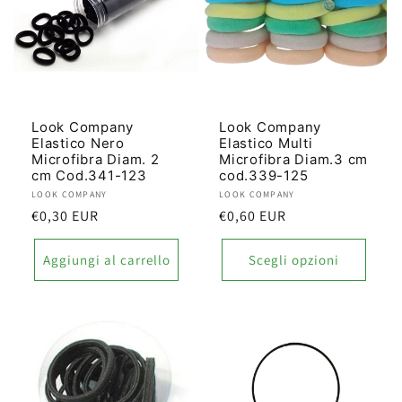
Look Company
Look Company
Elastico Nero
Elastico Multi
Microfibra Diam. 2
Microfibra Diam.3 cm
cm Cod.341-123
cod.339-125
Produttore:
LOOK COMPANY
Produttore:
LOOK COMPANY
Prezzo
€0,30 EUR
Prezzo
€0,60 EUR
di
di
listino
listino
Aggiungi al carrello
Scegli opzioni