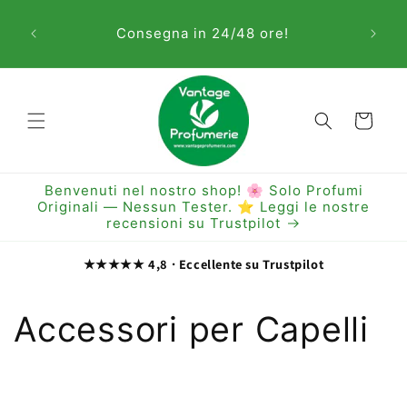
Vai
Sem
direttamente
Consegna in 24/48 ore!
ai contenuti
Carrello
Benvenuti nel nostro shop! 🌸 Solo Profumi
Originali — Nessun Tester. ⭐ Leggi le nostre
recensioni su Trustpilot
★★★★★ 4,8 · Eccellente su Trustpilot
C
Accessori per Capelli
o