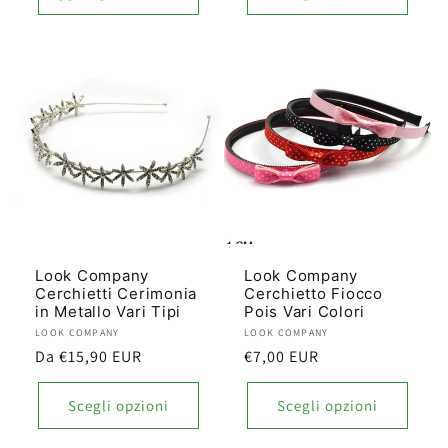
Look Company
Look Company
Cerchietti Cerimonia
Cerchietto Fiocco
in Metallo Vari Tipi
Pois Vari Colori
Produttore:
LOOK COMPANY
Produttore:
LOOK COMPANY
Prezzo
Da €15,90 EUR
Prezzo
€7,00 EUR
di
di
listino
listino
Scegli opzioni
Scegli opzioni