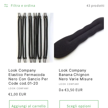
l
Filtra e ordina
43 prodotti
l
e
z
i
o
n
Look Company
Look Company
Elastico Fermacoda
Banana Chignon
e
Nero Con Gancio Per
Nero Varie Misure
Code cod.01-20
Produttore:
LOOK COMPANY
:
Produttore:
LOOK COMPANY
Prezzo
Da €3,50 EUR
Prezzo
€1,00 EUR
di
di
listino
listino
Aggiungi al carrello
Scegli opzioni