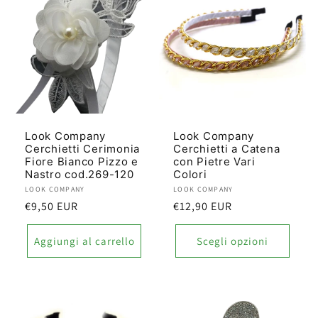
Look Company
Look Company
Cerchietti Cerimonia
Cerchietti a Catena
Fiore Bianco Pizzo e
con Pietre Vari
Nastro cod.269-120
Colori
Produttore:
LOOK COMPANY
Produttore:
LOOK COMPANY
Prezzo
€9,50 EUR
Prezzo
€12,90 EUR
di
di
listino
listino
Aggiungi al carrello
Scegli opzioni