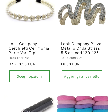
Look Company
Look Company Pinza
Cerchietti Cerimonia
Metallo Onda Strass
Perle Vari Tipi
5,5 cm cod.130-125
Produttore:
LOOK COMPANY
Produttore:
LOOK COMPANY
Prezzo
Da €10,90 EUR
Prezzo
€8,90 EUR
di
di
listino
listino
Scegli opzioni
Aggiungi al carrello