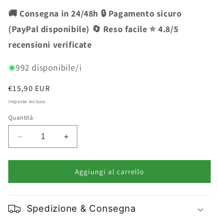
🚚 Consegna in 24/48h 🔒 Pagamento sicuro
(PayPal disponibile) 🔄 Reso facile ⭐ 4.8/5
recensioni verificate
992 disponibile/i
Prezzo
€15,90 EUR
di
Imposte incluse.
listino
Quantità
Diminuisci
Aumenta
quantità
quantità
per
per
Abstyle
Abstyle
Aggiungi al carrello
Pure
Pure
Silver
Silver
Shampoo
Shampoo
Spedizione & Consegna
Antigiallo
Antigiallo