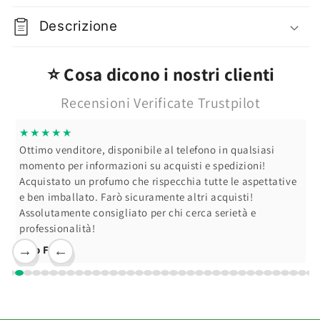
500
500
ml
ml
Descrizione
⭐ Cosa dicono i nostri clienti
Recensioni Verificate Trustpilot
★★★★★
Ottimo venditore, disponibile al telefono in qualsiasi
momento per informazioni su acquisti e spedizioni!
Acquistato un profumo che rispecchia tutte le aspettative
e ben imballato. Farò sicuramente altri acquisti!
Assolutamente consigliato per chi cerca serietà e
professionalità!
Ciro F.
→
←