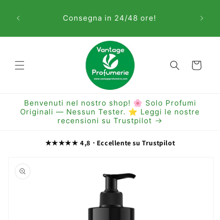
Vai
Sem
direttamente
Consegna in 24/48 ore!
ai contenuti
Carrello
Benvenuti nel nostro shop! 🌸 Solo Profumi
Originali — Nessun Tester. ⭐ Leggi le nostre
recensioni su Trustpilot
★★★★★ 4,8 · Eccellente su Trustpilot
Passa alle
informazioni
sul prodotto