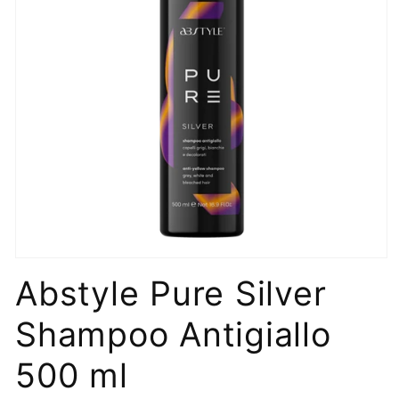
Apri
contenuti
Abstyle Pure Silver
multimediali
1
in
Shampoo Antigiallo
finestra
modale
500 ml