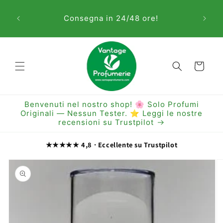
Vai
Sem
direttamente
Consegna in 24/48 ore!
ai contenuti
Carrello
Benvenuti nel nostro shop! 🌸 Solo Profumi
Originali — Nessun Tester. ⭐ Leggi le nostre
recensioni su Trustpilot
★★★★★ 4,8 · Eccellente su Trustpilot
Passa alle
informazioni
sul prodotto