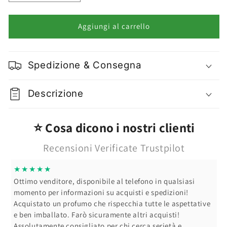
quantità
quantità
per
per
Allume
Allume
Aggiungi al carrello
Di
Di
Rocca
Rocca
al
al
Spedizione & Consegna
Potassio
Potassio
clear
clear
115gr
115gr
Descrizione
Rotondo
Rotondo
Stick
Stick
⭐ Cosa dicono i nostri clienti
Recensioni Verificate Trustpilot
★★★★★
Ottimo venditore, disponibile al telefono in qualsiasi
momento per informazioni su acquisti e spedizioni!
Acquistato un profumo che rispecchia tutte le aspettative
e ben imballato. Farò sicuramente altri acquisti!
Assolutamente consigliato per chi cerca serietà e