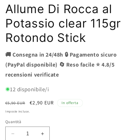
Allume Di Rocca al
Potassio clear 115gr
Rotondo Stick
🚚 Consegna in 24/48h 🔒 Pagamento sicuro
(PayPal disponibile) 🔄 Reso facile ⭐ 4.8/5
recensioni verificate
12 disponibile/i
Prezzo
Prezzo
€2,90 EUR
€5,90 EUR
In offerta
di
scontato
Imposte incluse.
listino
Quantità
Diminuisci
Aumenta