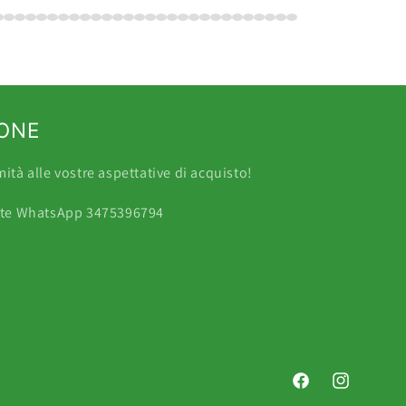
IONE
tà alle vostre aspettative di acquisto!
mite WhatsApp 3475396794
Facebook
Instagram