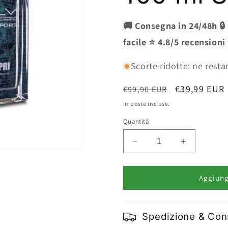
🚚 Consegna in 24/48h 🔒
facile ⭐ 4.8/5 recensioni
Scorte ridotte: ne resta
Prezzo
Prezzo
€39,99 EUR
€99,90 EUR
di
scontato
Imposte incluse.
listino
Quantità
Diminuisci
Aumenta
quantità
quantità
per
per
Alviero
Alviero
Aggiungi
Martini
Martini
Capri
Capri
Uomo
Uomo
Spedizione & Co
Eau
Eau