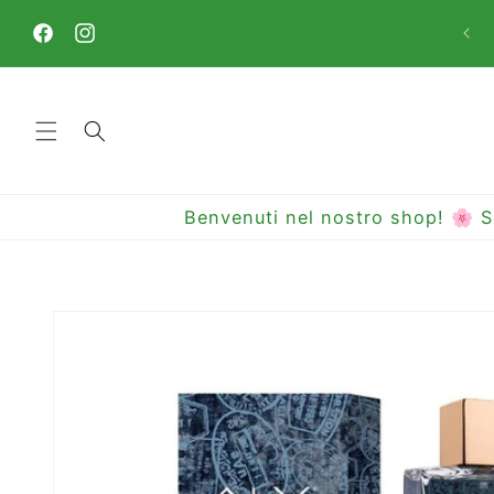
Vai
direttamente
ai contenuti
Facebook
Instagram
Benvenuti nel nostro shop! 🌸 S
Passa alle
informazioni
sul prodotto