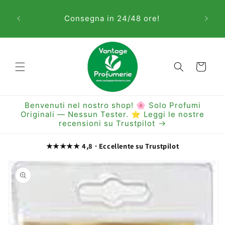
Vai
Sem
direttamente
Consegna in 24/48 ore!
ai contenuti
Carrello
Benvenuti nel nostro shop! 🌸 Solo Profumi
Originali — Nessun Tester. ⭐ Leggi le nostre
recensioni su Trustpilot
★★★★★ 4,8 · Eccellente su Trustpilot
Passa alle
informazioni
sul prodotto