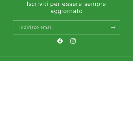
Iscriviti per essere sempre
aggiornato
Indirizzo email
Facebook
Instagram
Paese/Area geografica
EUR € | Italia
Metodi
di
pagamento
© 2026,
Vantage Profumerie
Powered by Shopify
Informativa sui rimborsi