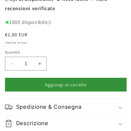
recensioni verificate
1000 disponibile/i
Prezzo
€2,80 EUR
di
Imposte incluse.
listino
Quantità
Diminuisci
Aumenta
quantità
quantità
per
per
Buffer
Buffer
Aggiungi al carrello
Lucida
Lucida
Unghie
Unghie
4
4
Spedizione & Consegna
Facce
Facce
Manicure
Manicure
Pedicure
Pedicure
Descrizione