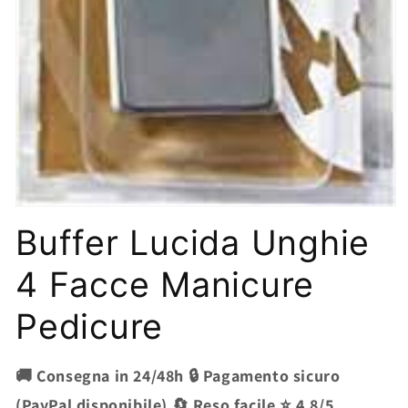
Apri
contenuti
Buffer Lucida Unghie
multimediali
1
in
4 Facce Manicure
finestra
modale
Pedicure
🚚 Consegna in 24/48h 🔒 Pagamento sicuro
(PayPal disponibile) 🔄 Reso facile ⭐ 4.8/5