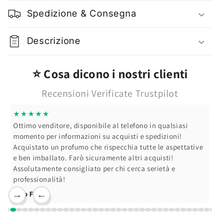
Sopracciglia
Sopracciglia
Spedizione & Consegna
e
e
Ciglia
Ciglia
Lash
Lash
Descrizione
Brown
Brown
Trasparente
Trasparente
⭐ Cosa dicono i nostri clienti
Recensioni Verificate Trustpilot
★★★★★
Ottimo venditore, disponibile al telefono in qualsiasi
momento per informazioni su acquisti e spedizioni!
Acquistato un profumo che rispecchia tutte le aspettative
e ben imballato. Farò sicuramente altri acquisti!
Assolutamente consigliato per chi cerca serietà e
professionalità!
Ciro F.
→
←