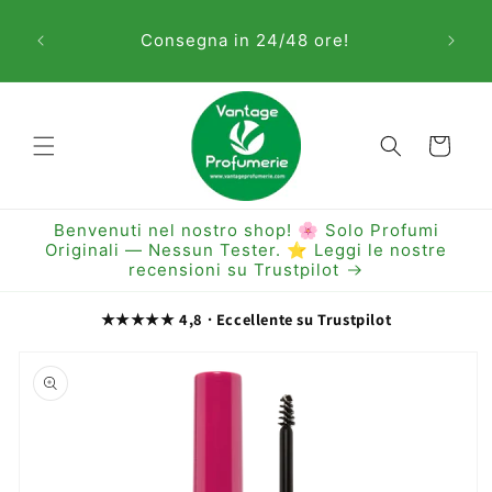
Vai
Sem
direttamente
Consegna in 24/48 ore!
ai contenuti
Carrello
Benvenuti nel nostro shop! 🌸 Solo Profumi
Originali — Nessun Tester. ⭐ Leggi le nostre
recensioni su Trustpilot
★★★★★ 4,8 · Eccellente su Trustpilot
Passa alle
informazioni
sul prodotto