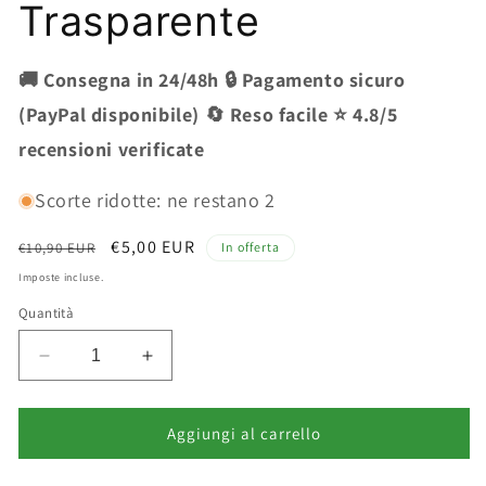
Trasparente
🚚 Consegna in 24/48h 🔒 Pagamento sicuro
(PayPal disponibile) 🔄 Reso facile ⭐ 4.8/5
recensioni verificate
Scorte ridotte: ne restano 2
Prezzo
Prezzo
€5,00 EUR
€10,90 EUR
In offerta
di
scontato
Imposte incluse.
listino
Quantità
Diminuisci
Aumenta
quantità
quantità
per
per
Debby
Debby
Aggiungi al carrello
Mascara
Mascara
Gel
Gel