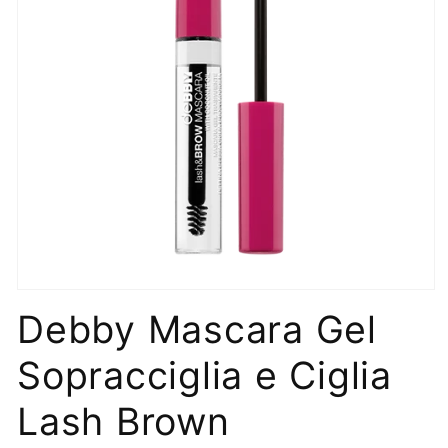
Apri
contenuti
Debby Mascara Gel
multimediali
1
in
Sopracciglia e Ciglia
finestra
modale
Lash Brown