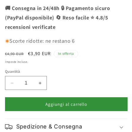
🚚 Consegna in 24/48h 🔒 Pagamento sicuro
(PayPal disponibile) 🔄 Reso facile ⭐ 4.8/5
recensioni verificate
Scorte ridotte: ne restano 6
Prezzo
Prezzo
€3,90 EUR
€4,90 EUR
In offerta
di
scontato
Imposte incluse.
listino
Quantità
Diminuisci
Aumenta
quantità
quantità
per
per
Debby
Debby
Aggiungi al carrello
Matita
Matita
Occhi
Occhi
Eyepencil
Eyepencil
Spedizione & Consegna
Glossy
Glossy