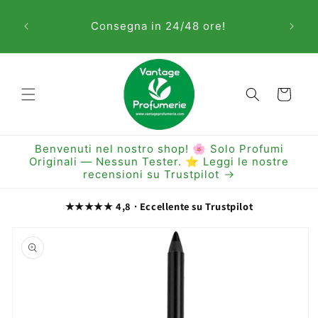
Vai
Sem
direttamente
Consegna in 24/48 ore!
ai contenuti
Carrello
Benvenuti nel nostro shop! 🌸 Solo Profumi
Originali — Nessun Tester. ⭐ Leggi le nostre
recensioni su Trustpilot
★★★★★ 4,8 · Eccellente su Trustpilot
Passa alle
informazioni
sul prodotto