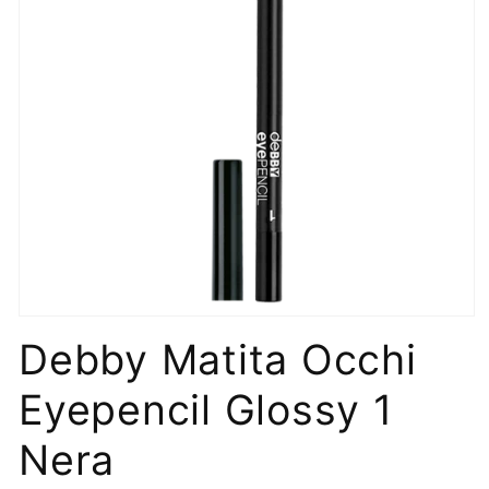
Apri
contenuti
Debby Matita Occhi
multimediali
1
in
Eyepencil Glossy 1
finestra
modale
Nera