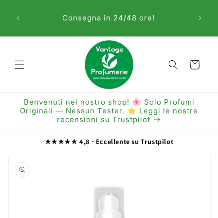
Vai
Sem
direttamente
Consegna in 24/48 ore!
ai contenuti
Carrello
Benvenuti nel nostro shop! 🌸 Solo Profumi
Originali — Nessun Tester. ⭐ Leggi le nostre
recensioni su Trustpilot
★★★★★ 4,8 · Eccellente su Trustpilot
Passa alle
informazioni
sul prodotto