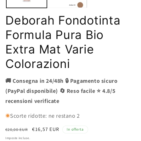
Deborah Fondotinta
Formula Pura Bio
Extra Mat Varie
Colorazioni
🚚 Consegna in 24/48h 🔒 Pagamento sicuro
(PayPal disponibile) 🔄 Reso facile ⭐ 4.8/5
recensioni verificate
Scorte ridotte: ne restano 2
Prezzo
Prezzo
€16,57 EUR
€20,00 EUR
In offerta
di
scontato
Imposte incluse.