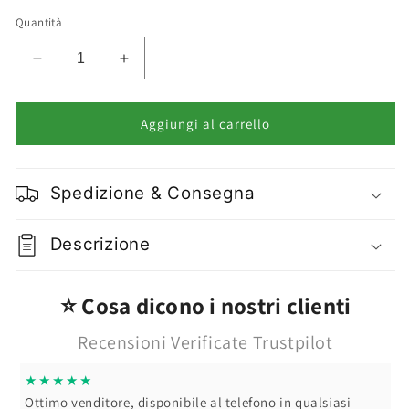
o
non
Quantità
disponibile
Diminuisci
Aumenta
quantità
quantità
per
per
Deborah
Deborah
Aggiungi al carrello
Milano
Milano
Matita
Matita
Sopracciglia
Sopracciglia
Spedizione & Consegna
Retrattile
Retrattile
Brow
Brow
Micropencil
Micropencil
Descrizione
Varie
Varie
Colorazioni
Colorazioni
⭐ Cosa dicono i nostri clienti
Recensioni Verificate Trustpilot
★★★★★
Ottimo venditore, disponibile al telefono in qualsiasi