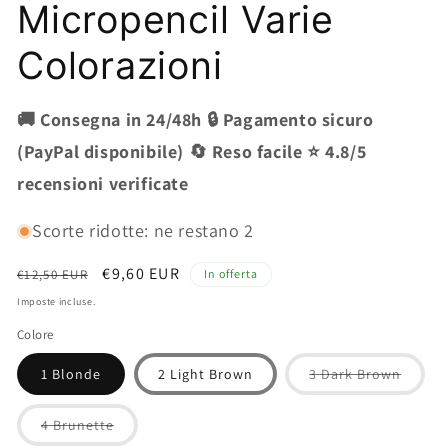
Micropencil Varie
Colorazioni
🚚 Consegna in 24/48h 🔒 Pagamento sicuro
(PayPal disponibile) 🔄 Reso facile ⭐ 4.8/5
recensioni verificate
Scorte ridotte: ne restano 2
Prezzo
Prezzo
€9,60 EUR
€12,50 EUR
In offerta
di
scontato
Imposte incluse.
listino
Colore
Varian
1 Blonde
2 Light Brown
3 Dark Brown
esauri
o
non
Variante
4 Brunette
dispon
esaurita