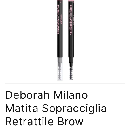
Apri
contenuti
Deborah Milano
multimediali
1
in
Matita Sopracciglia
finestra
modale
Retrattile Brow