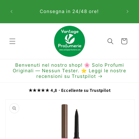
Vai
Sem
direttamente
Consegna in 24/48 ore!
ai contenuti
Carrello
Benvenuti nel nostro shop! 🌸 Solo Profumi
Originali — Nessun Tester. ⭐ Leggi le nostre
recensioni su Trustpilot
★★★★★ 4,8 · Eccellente su Trustpilot
Passa alle
informazioni
sul prodotto