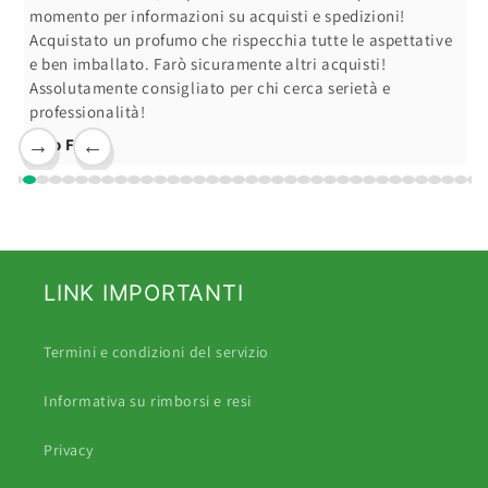
momento per informazioni su acquisti e spedizioni!
Acquistato un profumo che rispecchia tutte le aspettative
e ben imballato. Farò sicuramente altri acquisti!
Assolutamente consigliato per chi cerca serietà e
professionalità!
Ciro F.
→
←
LINK IMPORTANTI
Termini e condizioni del servizio
Informativa su rimborsi e resi
Privacy