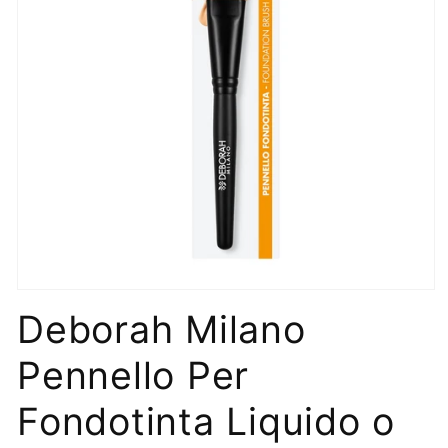
Apri
contenuti
Deborah Milano
multimediali
1
in
Pennello Per
finestra
modale
Fondotinta Liquido o