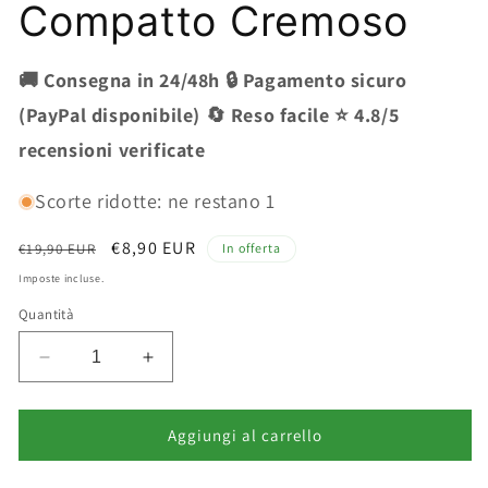
Compatto Cremoso
🚚 Consegna in 24/48h 🔒 Pagamento sicuro
(PayPal disponibile) 🔄 Reso facile ⭐ 4.8/5
recensioni verificate
Scorte ridotte: ne restano 1
Prezzo
Prezzo
€8,90 EUR
€19,90 EUR
In offerta
di
scontato
Imposte incluse.
listino
Quantità
Diminuisci
Aumenta
quantità
quantità
per
per
Deborah
Deborah
Aggiungi al carrello
Milano
Milano
Pennello
Pennello