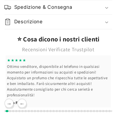
Per
Per
Spedizione & Consegna
Fondotinta
Fondotinta
Liquido
Liquido
o
o
Descrizione
Compatto
Compatto
Cremoso
Cremoso
⭐ Cosa dicono i nostri clienti
Recensioni Verificate Trustpilot
★★★★★
Ottimo venditore, disponibile al telefono in qualsiasi
momento per informazioni su acquisti e spedizioni!
Acquistato un profumo che rispecchia tutte le aspettative
e ben imballato. Farò sicuramente altri acquisti!
Assolutamente consigliato per chi cerca serietà e
professionalità!
Ciro F.
→
←