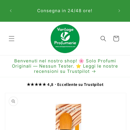
Vai
Sem
direttamente
Consegna in 24/48 ore!
ai contenuti
Carrello
Benvenuti nel nostro shop! 🌸 Solo Profumi
Originali — Nessun Tester. ⭐ Leggi le nostre
recensioni su Trustpilot
★★★★★ 4,8 · Eccellente su Trustpilot
Passa alle
informazioni
sul prodotto