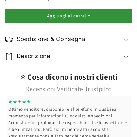
quantità
quantità
per
per
Dolce
Dolce
Aggiungi al carrello
e
e
Gabbana
Gabbana
Intenso
Intenso
Spedizione & Consegna
Uomo
Uomo
Eau
Eau
de
de
Descrizione
Parfum
Parfum
Vari
Vari
formati
formati
⭐ Cosa dicono i nostri clienti
Recensioni Verificate Trustpilot
★★★★★
Ottimo venditore, disponibile al telefono in qualsiasi
momento per informazioni su acquisti e spedizioni!
Acquistato un profumo che rispecchia tutte le aspettative
e ben imballato. Farò sicuramente altri acquisti!
Assolutamente consigliato per chi cerca serietà e