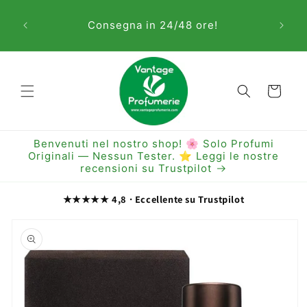
Vai
Sem
direttamente
Consegna in 24/48 ore!
ai contenuti
Carrello
Benvenuti nel nostro shop! 🌸 Solo Profumi
Originali — Nessun Tester. ⭐ Leggi le nostre
recensioni su Trustpilot
★★★★★ 4,8 · Eccellente su Trustpilot
Passa alle
informazioni
sul prodotto