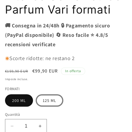
Parfum Vari formati
🚚 Consegna in 24/48h 🔒 Pagamento sicuro
(PayPal disponibile) 🔄 Reso facile ⭐ 4.8/5
recensioni verificate
Scorte ridotte: ne restano 2
Prezzo
Prezzo
€99,90 EUR
€159,90 EUR
In offerta
di
scontato
Imposte incluse.
listino
FORMATI
200 ML
125 ML
Quantità
Diminuisci
Aumenta