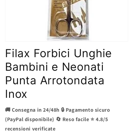
Apri
contenuti
Filax Forbici Unghie
multimediali
1
in
Bambini e Neonati
finestra
modale
Punta Arrotondata
Inox
🚚 Consegna in 24/48h 🔒 Pagamento sicuro
(PayPal disponibile) 🔄 Reso facile ⭐ 4.8/5
recensioni verificate