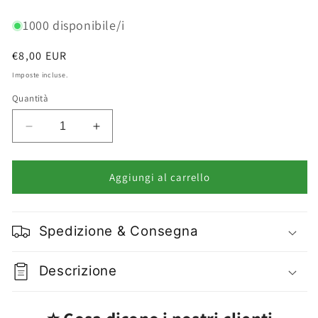
1000 disponibile/i
Prezzo
€8,00 EUR
di
Imposte incluse.
listino
Quantità
Diminuisci
Aumenta
quantità
quantità
per
per
Filax
Filax
Aggiungi al carrello
Forbici
Forbici
Unghie
Unghie
Bambini
Bambini
Spedizione & Consegna
e
e
Neonati
Neonati
Punta
Punta
Descrizione
Arrotondata
Arrotondata
Inox
Inox