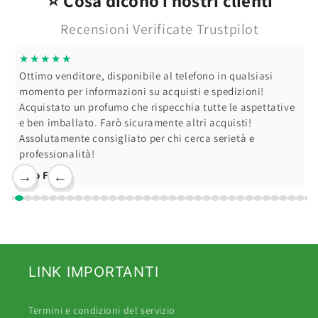
⭐ Cosa dicono i nostri clienti
Recensioni Verificate Trustpilot
★★★★★
Ottimo venditore, disponibile al telefono in qualsiasi
momento per informazioni su acquisti e spedizioni!
Acquistato un profumo che rispecchia tutte le aspettative
e ben imballato. Farò sicuramente altri acquisti!
Assolutamente consigliato per chi cerca serietà e
professionalità!
Ciro F.
→
←
LINK IMPORTANTI
Termini e condizioni del servizio