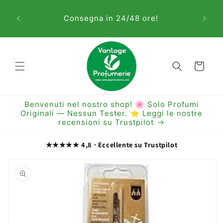
Vai
Sem
direttamente
Consegna in 24/48 ore!
ai contenuti
Carrello
Benvenuti nel nostro shop! 🌸 Solo Profumi
Originali — Nessun Tester. ⭐ Leggi le nostre
recensioni su Trustpilot
★★★★★ 4,8 · Eccellente su Trustpilot
Passa alle
informazioni
sul prodotto