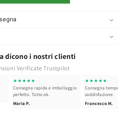
e
nsegna
 dicono i nostri clienti
sioni Verificate Trustpilot
★★★★★
★★★★★
onsegna rapida e imballaggio
Consegna tempestiva - piena
erfetto. Tutto ok.
soddisfazione.
aria P.
Francesco M.