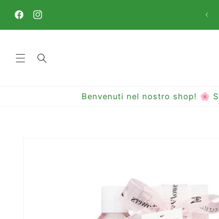
Vai
direttamente
ai contenuti
Facebook
Instagram
Benvenuti nel nostro shop! 🌸 S
Passa alle
informazioni
sul prodotto