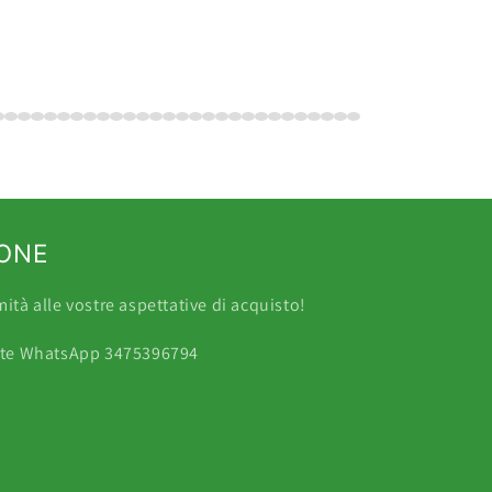
IONE
tà alle vostre aspettative di acquisto!
mite WhatsApp 3475396794