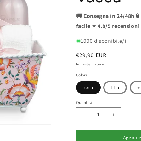
🚚 Consegna in 24/48h 🔒
facile ⭐ 4.8/5 recensioni
1000 disponibile/i
Prezzo
€29,90 EUR
di
Imposte incluse.
listino
Colore
rosa
lilla
v
Quantità
Diminuisci
Aumenta
quantità
quantità
per
per
IDC
IDC
Aggiungi