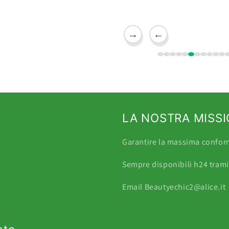
rca serietà e
sionalità!
→
←
.
LA NOSTRA MISS
Garantire la massima conformi
Sempre disponibili h24 tra
Email Beautyechic2@alice.it