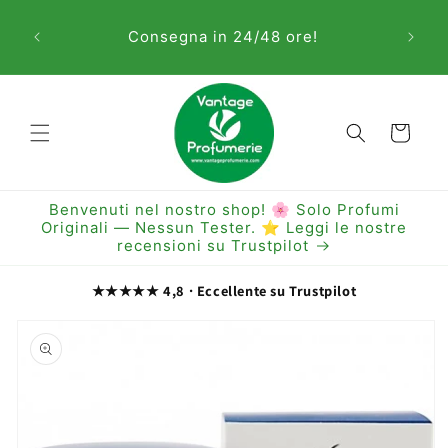
Vai
Sem
direttamente
Consegna in 24/48 ore!
ai contenuti
Carrello
Benvenuti nel nostro shop! 🌸 Solo Profumi
Originali — Nessun Tester. ⭐ Leggi le nostre
recensioni su Trustpilot
★★★★★ 4,8 · Eccellente su Trustpilot
Passa alle
informazioni
sul prodotto