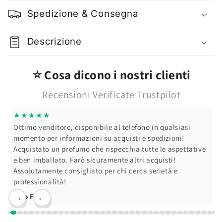
Bellezza
Bellezza
Spedizione & Consegna
Crema
Crema
Massaggio
Massaggio
Anticellulite
Anticellulite
Descrizione
250
250
ml
ml
⭐ Cosa dicono i nostri clienti
Recensioni Verificate Trustpilot
★★★★★
Ottimo venditore, disponibile al telefono in qualsiasi
momento per informazioni su acquisti e spedizioni!
Acquistato un profumo che rispecchia tutte le aspettative
e ben imballato. Farò sicuramente altri acquisti!
Assolutamente consigliato per chi cerca serietà e
professionalità!
Ciro F.
→
←