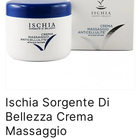
Apri
contenuti
Ischia Sorgente Di
multimediali
1
in
Bellezza Crema
finestra
modale
Massaggio