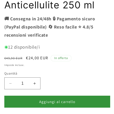
Anticellulite 250 ml
🚚 Consegna in 24/48h 🔒 Pagamento sicuro
(PayPal disponibile) 🔄 Reso facile ⭐ 4.8/5
recensioni verificate
12 disponibile/i
Prezzo
Prezzo
€24,00 EUR
€49,90 EUR
In offerta
di
scontato
Imposte incluse.
listino
Quantità
Diminuisci
Aumenta
quantità
quantità
per
per
Ischia
Ischia
Aggiungi al carrello
Sorgente
Sorgente
Di
Di