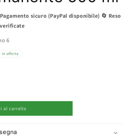
a
o
g
 Pagamento sicuro (PayPal disponibile) 🔄 Reso
g
e
 verificate
r
o
a
no 6
g
f
In offerta
r
i
a
c
f
a
i
c
 al carrello
a
nsegna