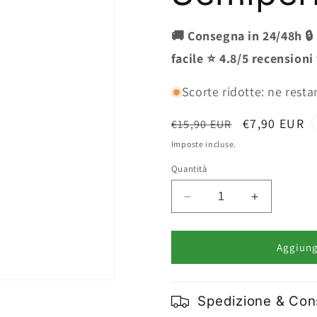
🚚 Consegna in 24/48h 🔒
facile ⭐ 4.8/5 recensioni
Scorte ridotte: ne resta
Prezzo
Prezzo
€7,90 EUR
€15,90 EUR
di
scontato
Imposte incluse.
listino
Quantità
Diminuisci
Aumenta
quantità
quantità
per
per
Jvone
Jvone
Aggiungi
Milano
Milano
Solvente
Solvente
per
per
Spedizione & Co
Smalto
Smalto