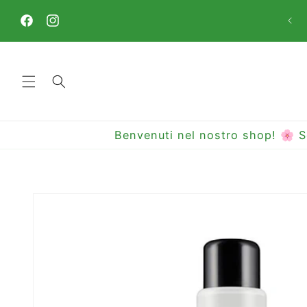
Vai
direttamente
ai contenuti
Facebook
Instagram
Benvenuti nel nostro shop! 🌸 S
Passa alle
informazioni
sul prodotto