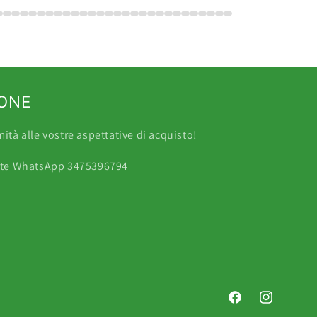
IONE
tà alle vostre aspettative di acquisto!
mite WhatsApp 3475396794
Facebook
Instagram