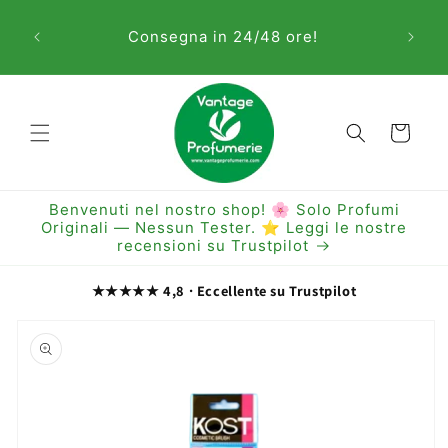
Vai
Sem
direttamente
Consegna in 24/48 ore!
ai contenuti
Carrello
Benvenuti nel nostro shop! 🌸 Solo Profumi
Originali — Nessun Tester. ⭐ Leggi le nostre
recensioni su Trustpilot
★★★★★ 4,8 · Eccellente su Trustpilot
Passa alle
informazioni
sul prodotto