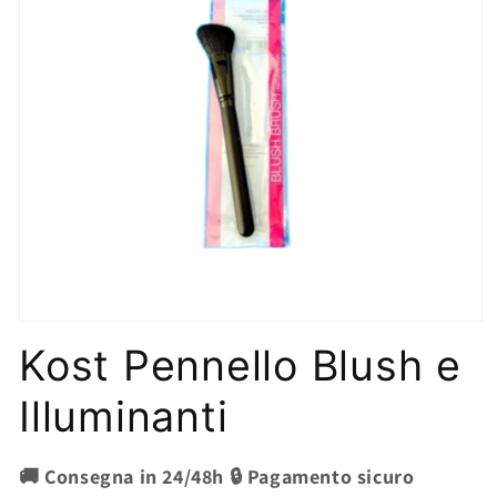
Apri
contenuti
Kost Pennello Blush e
multimediali
1
in
Illuminanti
finestra
modale
🚚 Consegna in 24/48h 🔒 Pagamento sicuro