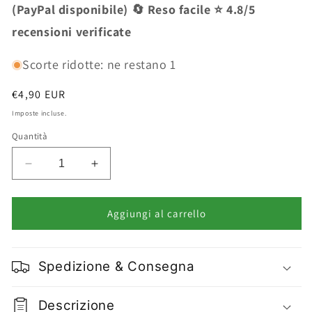
(PayPal disponibile) 🔄 Reso facile ⭐ 4.8/5
recensioni verificate
Scorte ridotte: ne restano 1
Prezzo
€4,90 EUR
di
Imposte incluse.
listino
Quantità
Diminuisci
Aumenta
quantità
quantità
per
per
Kost
Kost
Aggiungi al carrello
Pennello
Pennello
Blush
Blush
e
e
Spedizione & Consegna
Illuminanti
Illuminanti
Descrizione