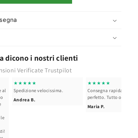
nsegna
 dicono i nostri clienti
sioni Verificate Trustpilot
★★
★★★★★
★
one velocissima.
Consegna rapida e imballaggio
Con
perfetto. Tutto ok.
sod
 B.
Maria P.
Fr