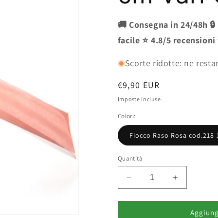
🚚 Consegna in 24/48h 🔒
facile ⭐ 4.8/5 recensioni
Scorte ridotte: ne resta
Prezzo
€9,90 EUR
di
Imposte incluse.
listino
Colori:
Fiocco Raso Rosa cod.218-
Quantità
Diminuisci
Aumenta
quantità
quantità
per
per
Look
Look
Aggiungi