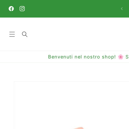
Vai
direttamente
ai contenuti
Facebook
Instagram
Benvenuti nel nostro shop! 🌸 S
Passa alle
informazioni
sul prodotto