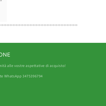
IONE
tà alle vostre aspettative di acquisto!
mite WhatsApp 3475396794