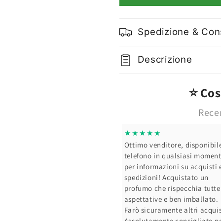
Company
Company
Becco
Becco
Doppio
Doppio
Spedizione & Co
Fiocco
Fiocco
Raso
Raso
18
18
Descrizione
cm
cm
Vari
Vari
Colori
Colori
⭐ Cosa
Recen
★★★★★
★★★
nti, professionali.
Ottimo venditore, disponibile al
Spedizi
per veloce.
telefono in qualsiasi momento
Andrea
per informazioni su acquisti e
spedizioni! Acquistato un
profumo che rispecchia tutte le
aspettative e ben imballato.
Farò sicuramente altri acquisti!
Assolutamente consigliato per