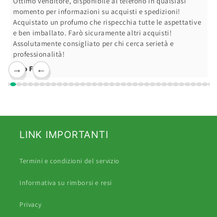
Ottimo venditore, disponibile al telefono in qualsiasi
momento per informazioni su acquisti e spedizioni!
Acquistato un profumo che rispecchia tutte le aspettative
e ben imballato. Farò sicuramente altri acquisti!
Assolutamente consigliato per chi cerca serietà e
professionalità!
Ciro F.
→
←
LINK IMPORTANTI
Termini e condizioni del servizio
Informativa su rimborsi e resi
Privacy