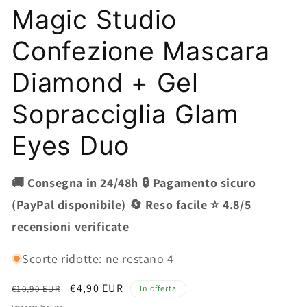
Magic Studio
Confezione Mascara
Diamond + Gel
Sopracciglia Glam
Eyes Duo
🚚 Consegna in 24/48h 🔒 Pagamento sicuro
(PayPal disponibile) 🔄 Reso facile ⭐ 4.8/5
recensioni verificate
Scorte ridotte: ne restano 4
Prezzo
Prezzo
€4,90 EUR
€10,90 EUR
In offerta
di
scontato