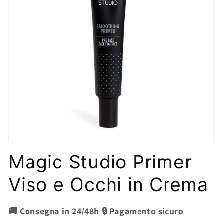
Apri
contenuti
Magic Studio Primer
multimediali
1
in
Viso e Occhi in Crema
finestra
modale
🚚 Consegna in 24/48h 🔒 Pagamento sicuro