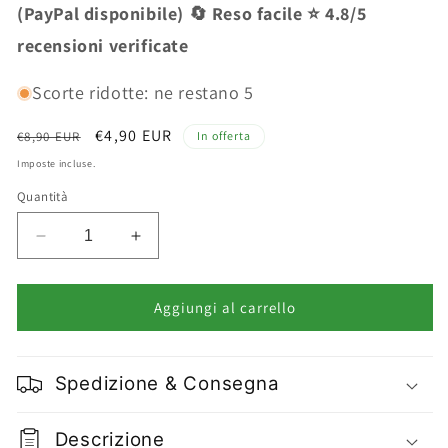
(PayPal disponibile) 🔄 Reso facile ⭐ 4.8/5
recensioni verificate
Scorte ridotte: ne restano 5
Prezzo
Prezzo
€4,90 EUR
€8,90 EUR
In offerta
di
scontato
Imposte incluse.
listino
Quantità
Diminuisci
Aumenta
quantità
quantità
per
per
Magic
Magic
Aggiungi al carrello
Studio
Studio
Primer
Primer
Viso
Viso
Spedizione & Consegna
e
e
Occhi
Occhi
in
in
Descrizione