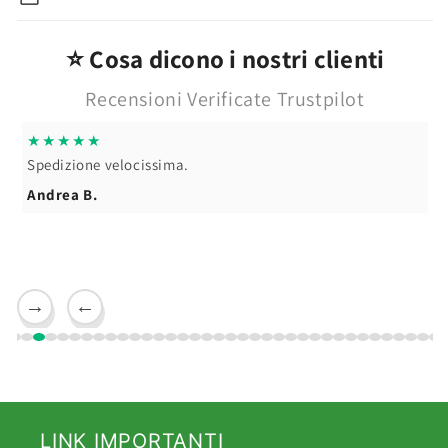
Crema
Crema
⭐ Cosa dicono i nostri clienti
Recensioni Verificate Trustpilot
★★★★★
Spedizione velocissima.
Andrea B.
→
←
LINK IMPORTANTI