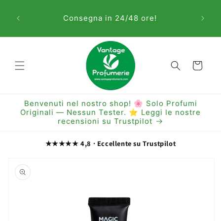
Vai
Sem
direttamente
Consegna in 24/48 ore!
ai contenuti
Carrello
Benvenuti nel nostro shop! 🌸 Solo Profumi
Originali — Nessun Tester. ⭐ Leggi le nostre
recensioni su Trustpilot
★★★★★ 4,8 · Eccellente su Trustpilot
Passa alle
informazioni
sul prodotto