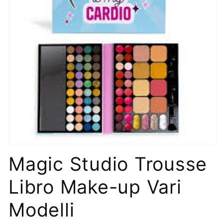
Apri
contenuti
Magic Studio Trousse
multimediali
1
in
Libro Make-up Vari
finestra
modale
Modelli