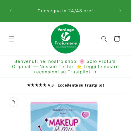
Vai
Sem
direttamente
Consegna in 24/48 ore!
ai contenuti
Carrello
Benvenuti nel nostro shop! 🌸 Solo Profumi
Originali — Nessun Tester. ⭐ Leggi le nostre
recensioni su Trustpilot
★★★★★ 4,8 · Eccellente su Trustpilot
Passa alle
informazioni
sul prodotto