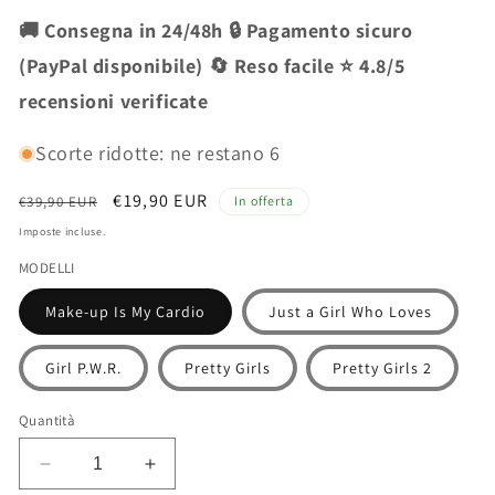
🚚 Consegna in 24/48h 🔒 Pagamento sicuro
(PayPal disponibile) 🔄 Reso facile ⭐ 4.8/5
recensioni verificate
Scorte ridotte: ne restano 6
Prezzo
Prezzo
€19,90 EUR
€39,90 EUR
In offerta
di
scontato
Imposte incluse.
listino
MODELLI
Make-up Is My Cardio
Just a Girl Who Loves
Girl P.W.R.
Pretty Girls
Pretty Girls 2
Quantità
Diminuisci
Aumenta