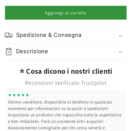
quantità
quantità
per
per
Magic
Magic
Aggiungi al carrello
Studio
Studio
Trousse
Trousse
Libro
Libro
Spedizione & Consegna
Make-
Make-
up
up
Vari
Vari
Descrizione
Modelli
Modelli
⭐ Cosa dicono i nostri clienti
Recensioni Verificate Trustpilot
★★★★★
Ottimo venditore, disponibile al telefono in qualsiasi
momento per informazioni su acquisti e spedizioni!
Acquistato un profumo che rispecchia tutte le aspettative
e ben imballato. Farò sicuramente altri acquisti!
Assolutamente consigliato per chi cerca serietà e