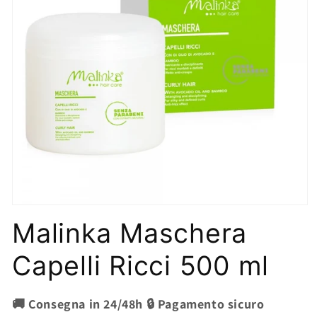
Apri
contenuti
Malinka Maschera
multimediali
1
in
Capelli Ricci 500 ml
finestra
modale
🚚 Consegna in 24/48h 🔒 Pagamento sicuro