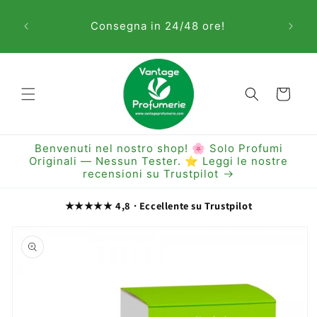
Vai
Sem
direttamente
Consegna in 24/48 ore!
ai contenuti
Carrello
Benvenuti nel nostro shop! 🌸 Solo Profumi
Originali — Nessun Tester. ⭐ Leggi le nostre
recensioni su Trustpilot
★★★★★ 4,8 · Eccellente su Trustpilot
Passa alle
informazioni
sul prodotto