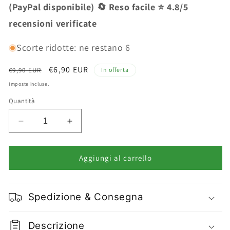
(PayPal disponibile) 🔄 Reso facile ⭐ 4.8/5
recensioni verificate
Scorte ridotte: ne restano 6
Prezzo
Prezzo
€6,90 EUR
€9,90 EUR
In offerta
di
scontato
Imposte incluse.
listino
Quantità
Diminuisci
Aumenta
quantità
quantità
per
per
Malinka
Malinka
Aggiungi al carrello
Maschera
Maschera
Capelli
Capelli
Ricci
Ricci
Spedizione & Consegna
500
500
ml
ml
Descrizione