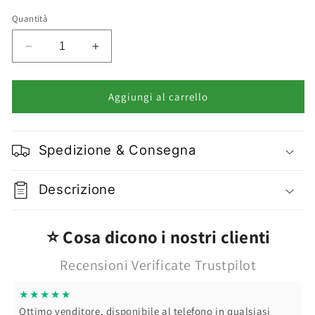
Quantità
Diminuisci
Aumenta
quantità
quantità
per
per
Matita
Matita
Aggiungi al carrello
Emostatica
Emostatica
Vari
Vari
Tipi
Tipi
Spedizione & Consegna
Descrizione
⭐ Cosa dicono i nostri clienti
Recensioni Verificate Trustpilot
★★★★★
Spedizione velocissima.