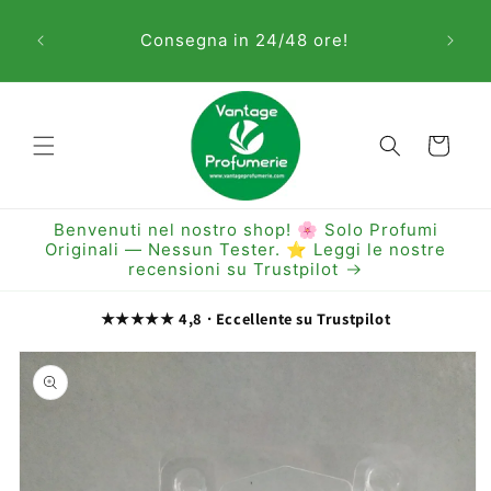
Vai
Sem
direttamente
Consegna in 24/48 ore!
ai contenuti
Carrello
Benvenuti nel nostro shop! 🌸 Solo Profumi
Originali — Nessun Tester. ⭐ Leggi le nostre
recensioni su Trustpilot
★★★★★ 4,8 · Eccellente su Trustpilot
Passa alle
informazioni
sul prodotto