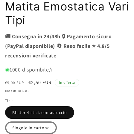
contenuti
Matita Emostatica Vari
multimediali
1
in
Tipi
finestra
modale
🚚 Consegna in 24/48h 🔒 Pagamento sicuro
(PayPal disponibile) 🔄 Reso facile ⭐ 4.8/5
recensioni verificate
1000 disponibile/i
Prezzo
Prezzo
€2,50 EUR
€5,00 EUR
In offerta
di
scontato
Imposte incluse.
listino
Tipi:
Blister 4 stick con astuccio
Singola in cartone