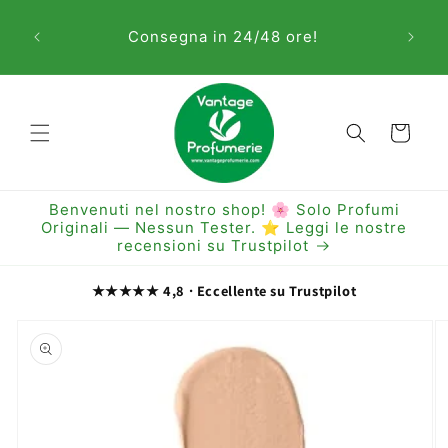
Vai
Sem
direttamente
Consegna in 24/48 ore!
ai contenuti
Carrello
Benvenuti nel nostro shop! 🌸 Solo Profumi
Originali — Nessun Tester. ⭐ Leggi le nostre
recensioni su Trustpilot
★★★★★ 4,8 · Eccellente su Trustpilot
Passa alle
informazioni
sul prodotto