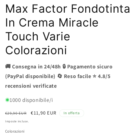
Max Factor Fondotinta
In Crema Miracle
Touch Varie
Colorazioni
🚚 Consegna in 24/48h 🔒 Pagamento sicuro
(PayPal disponibile) 🔄 Reso facile ⭐ 4.8/5
recensioni verificate
1000 disponibile/i
Prezzo
Prezzo
€11,90 EUR
€29,90 EUR
In offerta
di
scontato
Imposte incluse.
listino
Colorazioni