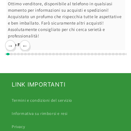
Ottimo venditore, disponibile al telefono in qualsiasi
momento per informazioni su acquisti e spedizioni!
Acquistato un profumo che rispecchia tutte le aspettative
e ben imballato. Farò sicuramente altri acquisti!
Assolutamente consigliato per chi cerca serietà e
professionalità!
Ciro F.
→
←
LINK IMPORTANTI
Termini e condizioni del servizio
Informativa su rimborsi e resi
Privacy