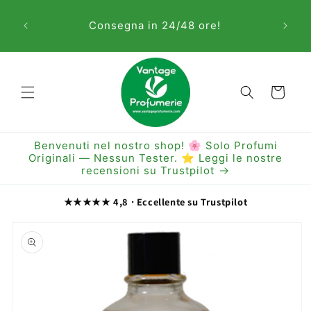
Vai
Sem
direttamente
Consegna in 24/48 ore!
ai contenuti
Carrello
Benvenuti nel nostro shop! 🌸 Solo Profumi
Originali — Nessun Tester. ⭐ Leggi le nostre
recensioni su Trustpilot
★★★★★ 4,8 · Eccellente su Trustpilot
Passa alle
informazioni
sul prodotto