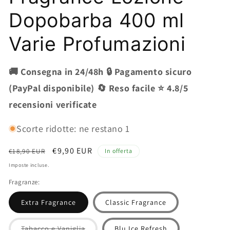
modale
Dopobarba 400 ml
Varie Profumazioni
🚚 Consegna in 24/48h 🔒 Pagamento sicuro
(PayPal disponibile) 🔄 Reso facile ⭐ 4.8/5
recensioni verificate
Scorte ridotte: ne restano 1
Prezzo
Prezzo
€9,90 EUR
€18,90 EUR
In offerta
di
scontato
Imposte incluse.
listino
Fragranze:
Extra Fragrance
Classic Fragrance
Variante
Tabacco e Vaniglia
Blu Ice Refresh