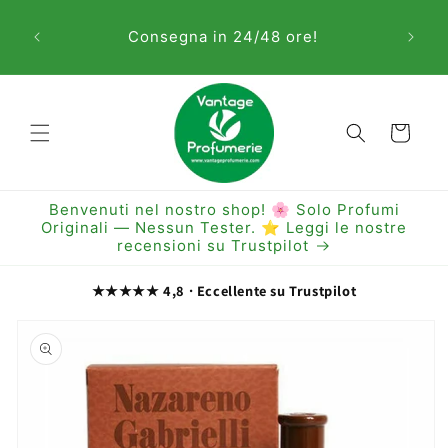
Vai
Sem
direttamente
Consegna in 24/48 ore!
ai contenuti
Carrello
Benvenuti nel nostro shop! 🌸 Solo Profumi
Originali — Nessun Tester. ⭐ Leggi le nostre
recensioni su Trustpilot
★★★★★ 4,8 · Eccellente su Trustpilot
Passa alle
informazioni
sul prodotto