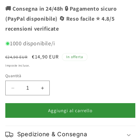
🚚 Consegna in 24/48h 🔒 Pagamento sicuro
(PayPal disponibile) 🔄 Reso facile ⭐ 4.8/5
recensioni verificate
1000 disponibile/i
Prezzo
Prezzo
€14,90 EUR
€24,90 EUR
In offerta
di
scontato
Imposte incluse.
listino
Quantità
Diminuisci
Aumenta
quantità
quantità
per
per
Nazareno
Nazareno
Aggiungi al carrello
Gabrielli
Gabrielli
After
After
Shave
Shave
Spedizione & Consegna
Uomo
Uomo