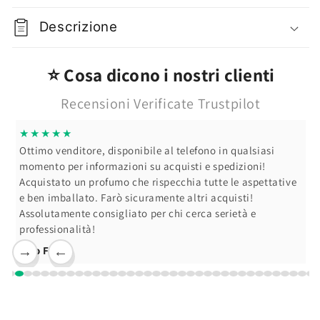
100
100
ml
ml
Descrizione
⭐ Cosa dicono i nostri clienti
Recensioni Verificate Trustpilot
★★★★★
Ottimo venditore, disponibile al telefono in qualsiasi
momento per informazioni su acquisti e spedizioni!
Acquistato un profumo che rispecchia tutte le aspettative
e ben imballato. Farò sicuramente altri acquisti!
Assolutamente consigliato per chi cerca serietà e
professionalità!
Ciro F.
→
←