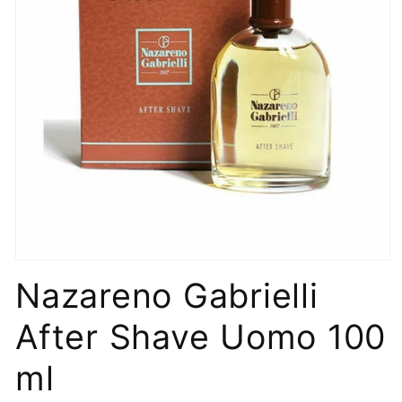
Apri
contenuti
Nazareno Gabrielli
multimediali
1
in
After Shave Uomo 100
finestra
modale
ml