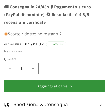
🚚 Consegna in 24/48h 🔒 Pagamento sicuro
(PayPal disponibile) 🔄 Reso facile ⭐ 4.8/5
recensioni verificate
Scorte ridotte: ne restano 2
Prezzo
Prezzo
€7,90 EUR
€12,90 EUR
In offerta
di
scontato
Imposte incluse.
listino
Quantità
Diminuisci
Aumenta
quantità
quantità
per
per
Rocco
Rocco
Aggiungi al carrello
Barocco
Barocco
For
For
Me
Me
Spedizione & Consegna
Bagnoschiuma
Bagnoschiuma