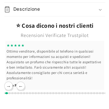
Donna
Donna
400
400
Descrizione
ml
ml
⭐ Cosa dicono i nostri clienti
Recensioni Verificate Trustpilot
★★★★★
Ottimo venditore, disponibile al telefono in qualsiasi
momento per informazioni su acquisti e spedizioni!
Acquistato un profumo che rispecchia tutte le aspettative
e ben imballato. Farò sicuramente altri acquisti!
Assolutamente consigliato per chi cerca serietà e
professionalità!
Ciro F.
→
←