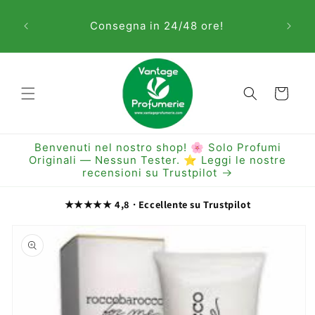
Vai
Sem
direttamente
Consegna in 24/48 ore!
ai contenuti
Carrello
Benvenuti nel nostro shop! 🌸 Solo Profumi
Originali — Nessun Tester. ⭐ Leggi le nostre
recensioni su Trustpilot
★★★★★ 4,8 · Eccellente su Trustpilot
Passa alle
informazioni
sul prodotto