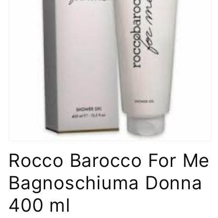
Apri
contenuti
Rocco Barocco For Me
multimediali
1
in
Bagnoschiuma Donna
finestra
modale
400 ml